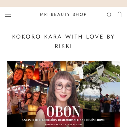
ス
キ
MRI-BEAUTY SHOP
ッ
プ
し
て
KOKORO KARA WITH LOVE BY
コ
RIKKI
ン
テ
ン
ツ
に
移
動
す
る