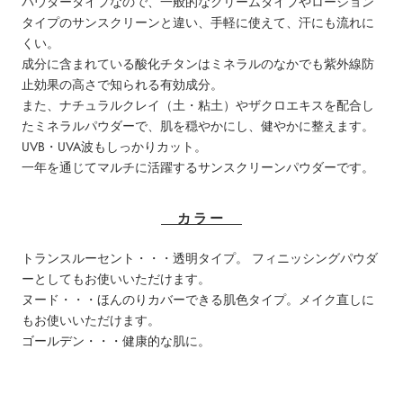
パウダータイプなので、
一般的なクリームタイプやローション
タイプのサンスクリーンと違
い、手軽に使えて、汗にも流れに
くい。
成分に含まれている酸化チタンはミネラルのなかでも紫外線防
止効
果の高さで知られる有効成分。
また、ナチュラルクレイ（土・
粘土）やザクロエキスを配合し
たミネラルパウダーで、
肌を穏やかにし、健やかに整えます。
UVB・UVA波もしっかり
カット。
一年を通じてマルチに活躍するサンスクリーンパウダーです。
カラー
トランスルーセント・・・透明タイプ。 フィニッシングパウダ
ーとしてもお使いいただけます。
ヌード・・・ほんのりカバーできる肌色タイプ。メイク直しに
もお使いいただけます。
ゴールデン・・・健康的な肌に。